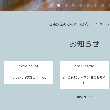
音楽教室おとのわの公式ホームページ
お知らせ
2026
/
08
/
04
2026
/
07
/
30
Instagram更新しました。
8月の体験レッスン日のお知ら
せ
more